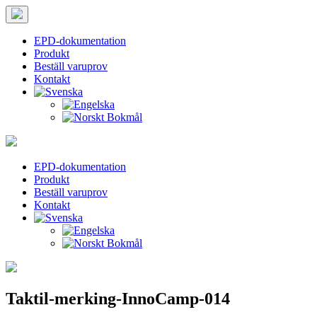
EPD-dokumentation
Produkt
Beställ varuprov
Kontakt
Hoppa
Tips
Taktila
Leder
till
för
vei
innehållet
teckenstorlek
EPD-dokumentation
Produkt
PC:
Beställ varuprov
Håll
Kontakt
ned
CTRL
och
tryck
på
+
(plus)
Taktil-merking-InnoCamp-014
för